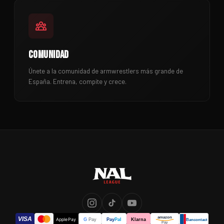
COMUNIDAD
Únete a la comunidad de armwrestlers más grande de
España. Entrena, compite y crece.
amazon
VISA
Klarna
Apple Pay
Pay
Pal
G
Pay
Bancontact
Pay